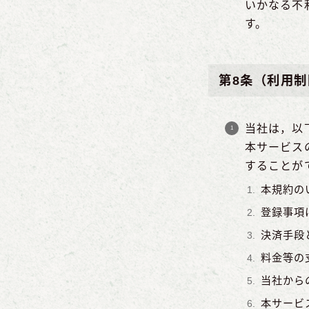
いかなる不
す。
第8条（利用
当社は，以
本サービス
することが
本規約の
登録事項
決済手段
料金等の
当社から
本サービ