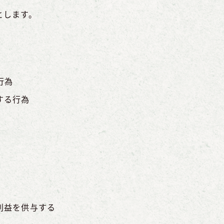
とします。
行為
する行為
利益を供与する