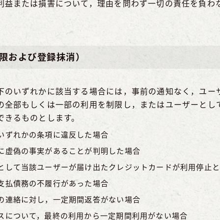
利益または損害について，理由を問わず一切の責任を負わ
制限および登録抹消）
下のいずれかに該当する場合には，事前の通知なく，ユー
の全部もしくは一部の利用を制限し，またはユーザーとし
できるものとします。
いずれかの条項に違反した場合
に虚偽の事実があることが判明した場合
として当該ユーザーが届け出たクレジットカードが利用停止と
支払債務の不履行があった場合
の連絡に対し，一定期間返答がない場合
スについて，最終の利用から一定期間利用がない場合