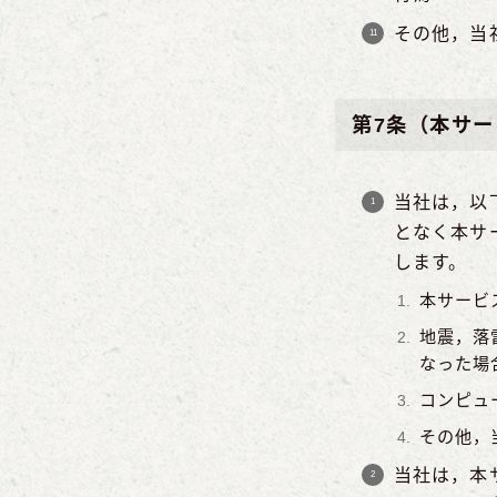
その他，当
第7条（本サ
当社は，以
となく本サ
します。
本サービ
地震，落
なった場
コンピュ
その他，
当社は，本