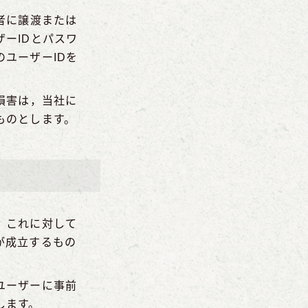
者に譲渡または
ーIDとパスワ
ユーザーIDを
損害は，当社に
ものとします。
，これに対して
が成立するもの
ユーザーに事前
します。