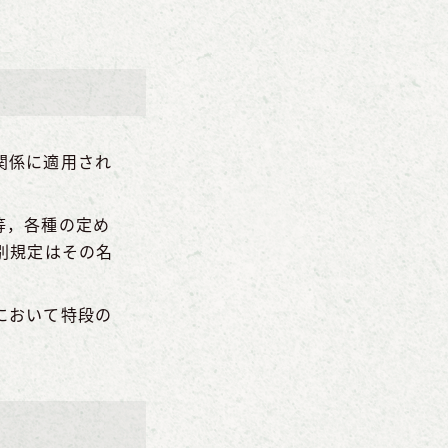
関係に適用され
等，各種の定め
別規定はその名
において特段の