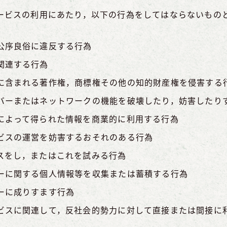
ービスの利用にあたり，以下の行為をしてはならないもの
公序良俗に違反する行為
関連する行為
に含まれる著作権，商標権その他の知的財産権を侵害する
バーまたはネットワークの機能を破壊したり，妨害したり
によって得られた情報を商業的に利用する行為
ビスの運営を妨害するおそれのある行為
スをし，またはこれを試みる行為
ーに関する個人情報等を収集または蓄積する行為
ーに成りすます行為
ビスに関連して，反社会的勢力に対して直接または間接に