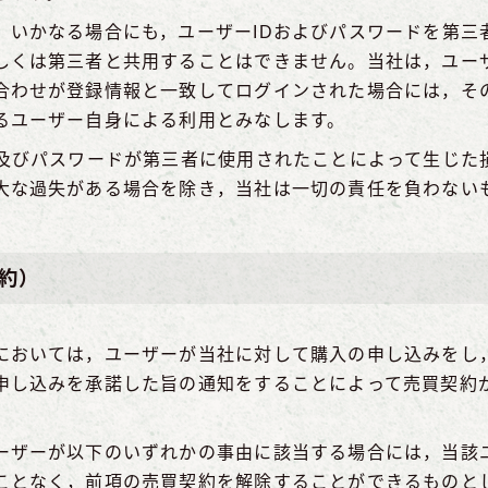
，いかなる場合にも，ユーザーIDおよびパスワードを第三
しくは第三者と共用することはできません。当社は，ユーザ
合わせが登録情報と一致してログインされた場合には，その
るユーザー自身による利用とみなします。
D及びパスワードが第三者に使用されたことによって生じた
大な過失がある場合を除き，当社は一切の責任を負わない
約）
においては，ユーザーが当社に対して購入の申し込みをし
申し込みを承諾した旨の通知をすることによって売買契約
ーザーが以下のいずれかの事由に該当する場合には，当該
ことなく，前項の売買契約を解除することができるものと